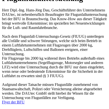
Herr Dipl.-Ing. Hans-Jörg Dau, Geschäftsführer des Unternehmens
DAUtec, ist nebenberuflich Beauftragter für Flugunfalluntersuchung
bei der BFU in Braunschweig. Das Know-How aus dieser Tätigkeit
bringt wertvolle Erkenntnisse; im speziellen bei Neuentwicklungen
für die Luft- und Raumfahrtbranche.
Nach dem Flugunfall-Untersuchungs-Gesetz (FlUUG) unterliegen
alle Unfälle und schwere Störungen, welche sich beim Betrieb in
einem Luftfahrtunternehmen mit Flugzeugen über 2000 kg,
Drehflüglern, Luftschiffen und Ballonen ereignen, einer
Untersuchung.
Für Flugzeuge bis 2000 kg während ihres Betriebs außerhalb eines
Luftfahrtunternehmens (Segelflugzeuge, Motorsegler und anderen
LFZ) wird eine Untersuchung durch die BFU nur dann eingeleitet,
wenn neue oder bedeutende Erkenntnisse für die Sicherheit in der
Luftfahrt zu erwarten sind (§ 3 FlUUG).
Aufgrund dieser Tatsache müssen Flugunfälle zunehmend von
Staatsanwaltschaft, Polizei oder Versicherung alleine abgearbeitet
werden. Die DAUtec GmbH stellt hierbei ihr Wissen für die
Untersuchung von Flugunfällen zur Verfügung.
Flyer der BFU