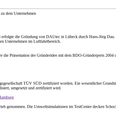
wir zu dem Unternehmen
3 erfolgte die Gründung von DAUtec in Lübeck durch Hans-Jörg Dau. Al
en Unternehmen im Luftfahrtbereich.
 die Präsentation der Gründeridee mit dem BDO-Gründerpreis 2004 d
sgesellschaft TÜV SÜD zertifiziert worden. Ein wesentlicher Grundste
iert, umgesetzt und zertifiziert wird.
 Hamburg
eb genommen. Die Umweltsimulationen im TestCenter decken Schock- u